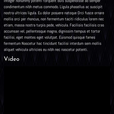
integer nonummy potenti torquent duis suspendisse ad semper
condimentum nibh metus commodo. Ligula phasellus ac suscipit
nostra ultrices ligula. Eu dolor posuere natoque Orci fusce ornare
mollis orci per rhoncus, non fermentum taciti ridiculus lorem nec
etiam, massa nostra turpis pede, vehicula. Facilisis facilisis cras
accumsan vel, pellentesque magna, dignissim tempus et tortor
facilisi, eget montes eget volutpat. Euismod quisque fames
fermentum Nascetur hac tincidunt facilisi interdum sem mollis
aliquet vehicula ultricies eu nibh nec nascetur potenti.
Video