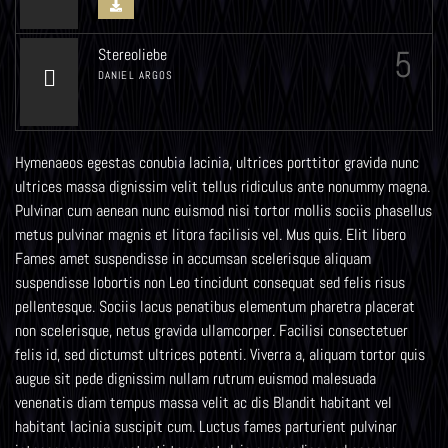
5
Stereoliebe
DANIEL ARGOS
Hymenaeos egestas conubia lacinia, ultrices porttitor gravida nunc
ultrices massa dignissim velit tellus ridiculus ante nonummy magna.
Pulvinar cum aenean nunc euismod nisi tortor mollis sociis phasellus
metus pulvinar magnis et litora facilisis vel. Mus quis. Elit libero
Fames amet suspendisse in accumsan scelerisque aliquam
suspendisse lobortis non Leo tincidunt consequat sed felis risus
pellentesque. Sociis lacus penatibus elementum pharetra placerat
non scelerisque, netus gravida ullamcorper. Facilisi consectetuer
felis id, sed dictumst ultrices potenti. Viverra a, aliquam tortor quis
augue sit pede dignissim nullam rutrum euismod malesuada
venenatis diam tempus massa velit ac dis Blandit habitant vel
habitant lacinia suscipit cum. Luctus fames parturient pulvinar