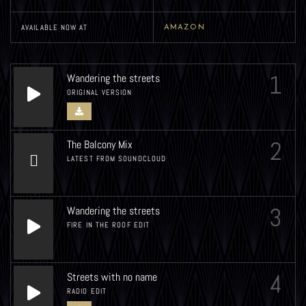
AVAILABLE NOW AT
AMAZON
1
Wandering the streets
ORIGINAL VERSION
2
The Balcony Mix
LATEST FROM SOUNDCLOUD
3
Wandering the streets
FIRE IN THE ROOF EDIT
4
Streets with no name
RADIO EDIT